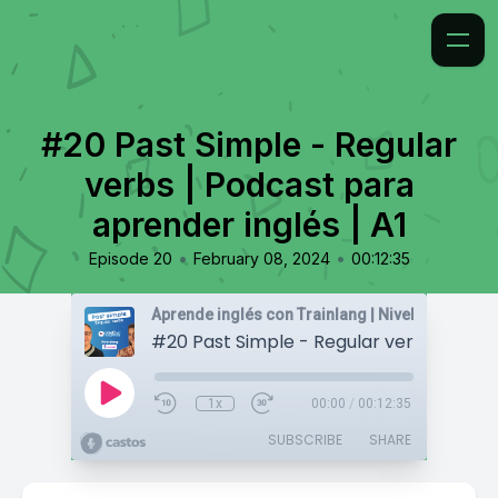
#20 Past Simple - Regular
verbs | Podcast para
aprender inglés | A1
•
•
Episode 20
February 08, 2024
00:12:35
1x
00:00
/
00:12:35
SUBSCRIBE
SHARE