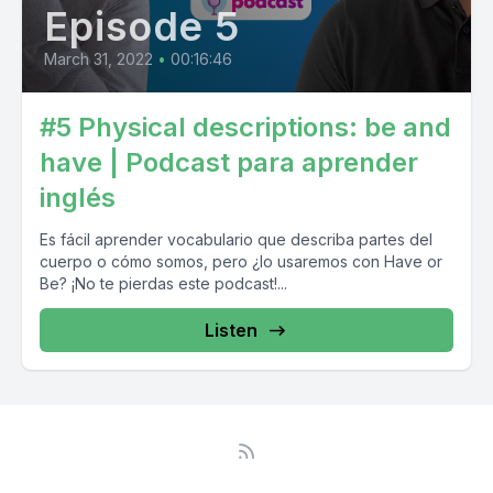
Episode 5
March 31, 2022
•
00:16:46
#5 Physical descriptions: be and
have | Podcast para aprender
inglés
Es fácil aprender vocabulario que describa partes del
cuerpo o cómo somos, pero ¿lo usaremos con Have or
Be? ¡No te pierdas este podcast!...
Listen