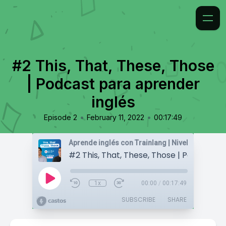
#2 This, That, These, Those
| Podcast para aprender
inglés
•
•
Episode 2
February 11, 2022
00:17:49
1x
00:00
/
00:17:49
SUBSCRIBE
SHARE