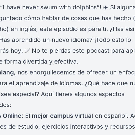
 “I have never swum with dolphins”! ✈️ Si algun
guntado cómo hablar de cosas que has hecho 
o) en inglés, este episodio es para ti. ¿Has vis
¿Has aprendido un nuevo idioma? ¡Todo esto lo
arás hoy! ✅ No te pierdas este podcast para ap
e forma divertida y efectiva.
nlang
, nos enorgullecemos de ofrecer un enfo
ara el aprendizaje de idiomas. ¿Qué hace que n
 sea especial? Aquí tienes algunos aspectos
dos:
 Online
: El
mejor campus virtual
en español. A
es de estudio, ejercicios interactivos y recursos