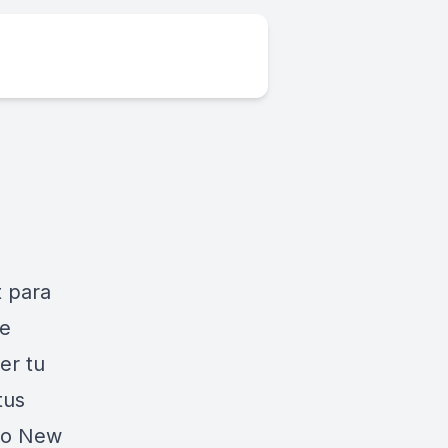
t para
te
er tu
tus
 to New