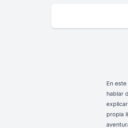
En este
hablar 
explica
propia l
aventur