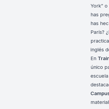
York” o
has pre
has hech
París? 
practic
inglés d
En
Trai
único p
escuela
destaca
Campus
material