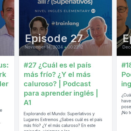
Episode 27
E
November 14, 2024
•
00:22:12
Dec
us:
#27 ¿Cuál es el país
#1
rk
más frío? ¿Y el más
Po
der
caluroso? | Podcast
ing
para aprender inglés |
¿Cuá
A1
have
pose
de
¡No te
Explorando el Mundo: Superlativos y
Lugares Extremos ¿Sabes cuál es el país
.
más frío? ¿Y el más caluroso? En este