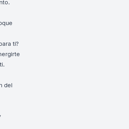
nto.
oque
ara ti?
mergirte
i.
n del
y