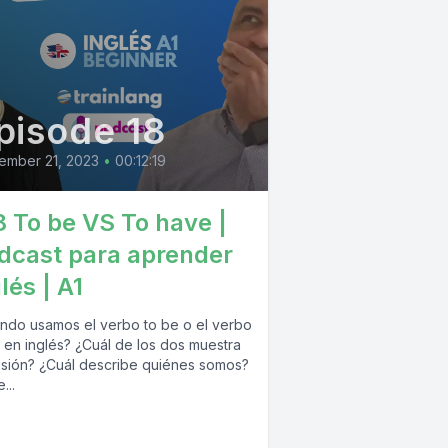
pisode 18
ember 21, 2023
•
00:12:19
8 To be VS To have |
dcast para aprender
lés | A1
ndo usamos el verbo to be o el verbo
 en inglés? ¿Cuál de los dos muestra
sión? ¿Cuál describe quiénes somos?
...