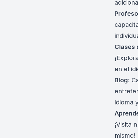
adicion
Profeso
capacit
individu
Clases 
¡Explor
en el id
Blog
: C
entrete
idioma y
Aprend
¡Visita 
mismo!