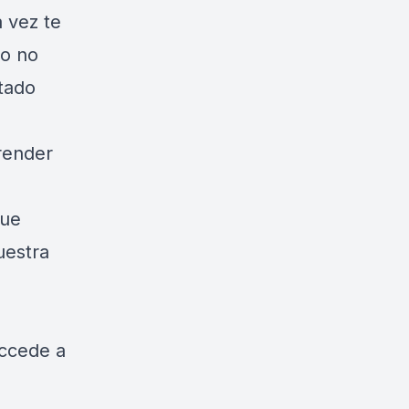
a vez te
(o no
itado
render
que
uestra
ccede a