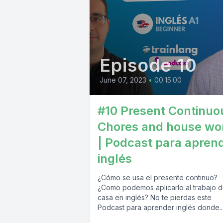
Episode 10
June 07, 2023
•
00:15:00
#10 Present Continuo
Chores and house wo
| Podcast para apren
inglés
¿Cómo se usa el presente continuo?
¿Como podemos aplicarlo al trabajo 
casa en inglés? No te pierdas este
Podcast para aprender inglés donde..