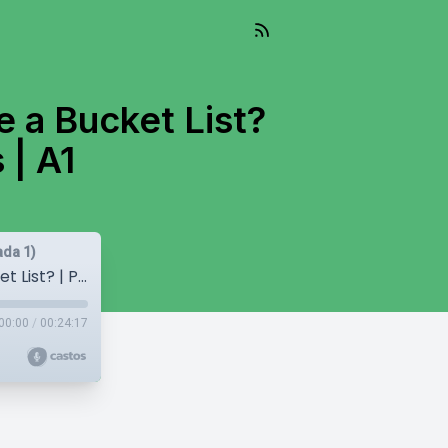
 a Bucket List?
 | A1
ada 1)
#29 Present Perfect: Have You Ever Made a Bucket List? | Podcast para aprender inglés | A1
00:00
/
00:24:17