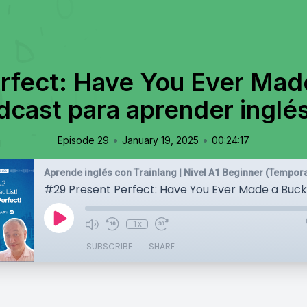
rfect: Have You Ever Made
dcast para aprender inglés
•
•
Episode 29
January 19, 2025
00:24:17
Aprende inglés con Trainlang | Nivel A1 Beginner (Tempor
1x
SUBSCRIBE
SHARE