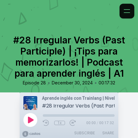
#28 Irregular Verbs (Past
Participle) | ¡Tips para
memorizarlos! | Podcast
para aprender inglés | A1
•
•
Episode 28
December 30, 2024
00:17:32
1x
00:00
/
00:17:32
SUBSCRIBE
SHARE